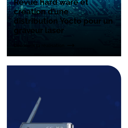
Revue hard ware et
création d’une
distribution Yocto pour un
graveur laser
Découvrir la réalisation