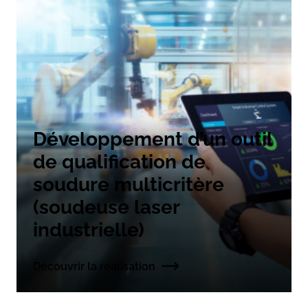
Développement d’un outil
de qualification de
soudure multicritère
(soudeuse laser
industrielle)
Découvrir la réalisation