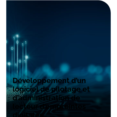
Développement d’un
logiciel de pilotage et
d’administration de
lecteur d’empreintes
digitales