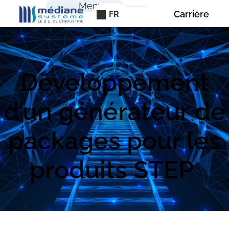
Panneau de gestion des cookies
Menu
Carrière
FR
Développement
d’un générateur de
packages pour les
produits STEP